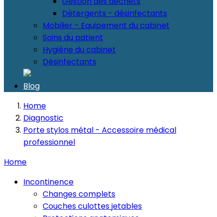
Gestion des déchets
Détergents - désinfectants
Mobilier - Equipement du cabinet
Soins du patient
Hygiène du cabinet
Désinfectants
Blog
Home
Diagnostic
Porte stylos métal - Accessoire médical
professionnel
Home
Incontinence
Changes complets
Couches culottes jetables