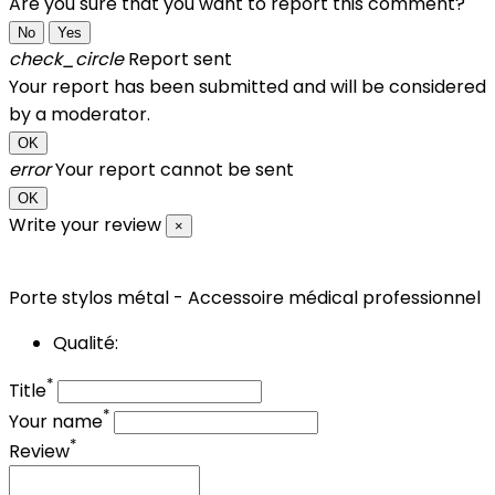
Are you sure that you want to report this comment?
No
Yes
check_circle
Report sent
Your report has been submitted and will be considered
by a moderator.
OK
error
Your report cannot be sent
OK
Write your review
×
Porte stylos métal - Accessoire médical professionnel
Qualité:
*
Title
*
Your name
*
Review