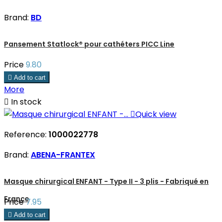
Brand:
BD
Pansement Statlock® pour cathéters PICC Line
Price
9.80

Add to cart
More

In stock

Quick view
Reference:
1000022778
Brand:
ABENA-FRANTEX
Masque chirurgical ENFANT - Type II - 3 plis - Fabriqué en
France
Price
7.95

Add to cart