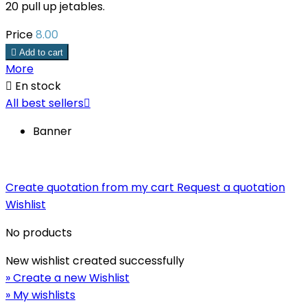
20 pull up jetables.
Price
8.00

Add to cart
More

En stock
All best sellers

Banner
Create quotation from my cart
Request a quotation
Wishlist
No products
New wishlist created successfully
» Create a new Wishlist
» My wishlists