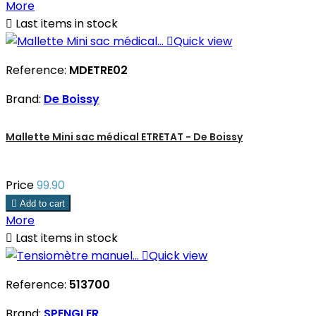
More

Last items in stock

Quick view
Reference:
MDETRE02
Brand:
De Boissy
Mallette Mini sac médical ETRETAT - De Boissy
Price
99.90

Add to cart
More

Last items in stock

Quick view
Reference:
513700
Brand:
SPENGLER