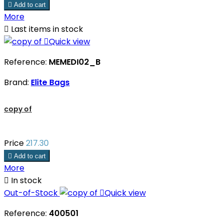

Add to cart
More

Last items in stock

Quick view
Reference:
MEMEDI02_B
Brand:
Elite Bags
copy of
Price
217.30

Add to cart
More

In stock
Out-of-Stock

Quick view
Reference:
400501