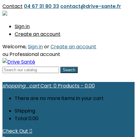
Contact
04 67 31 80 33
contact@drive-sante.fr
Sign in
Create an account
Welcome,
Sign in
or
Create an account
ou
Professional account
Search
shopping_cart
Cart:
0
Products - 0.00
There are no more items in your cart
Shipping
Total
0.00
Check Out
