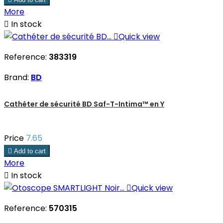
More

In stock

Quick view
Reference:
383319
Brand:
BD
Cathéter de sécurité BD Saf-T-Intima™ en Y
Price
7.65

Add to cart
More

In stock

Quick view
Reference:
570315