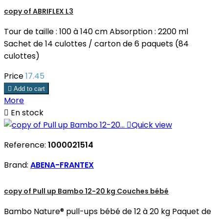
copy of ABRIFLEX L3
Tour de taille : 100 à 140 cm Absorption : 2200 ml
Sachet de 14 culottes / carton de 6 paquets (84
culottes)
Price
17.45

Add to cart
More

En stock

Quick view
Reference:
1000021514
Brand:
ABENA-FRANTEX
copy of Pull up Bambo 12-20 kg Couches bébé
Bambo Nature® pull-ups bébé de 12 à 20 kg Paquet de