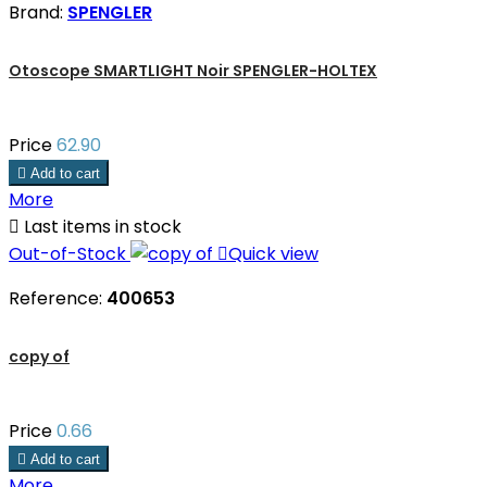
Brand:
SPENGLER
Otoscope SMARTLIGHT Noir SPENGLER-HOLTEX
Price
62.90

Add to cart
More

Last items in stock
Out-of-Stock

Quick view
Reference:
400653
copy of
Price
0.66

Add to cart
More