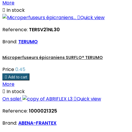
More

In stock

Quick view
Reference:
TERSV21NL30
Brand:
TERUMO
Microperfuseurs épicraniens SURFLO® TERUMO
Price
0.45

Add to cart
More

In stock
On sale!

Quick view
Reference:
1000021325
Brand:
ABENA-FRANTEX