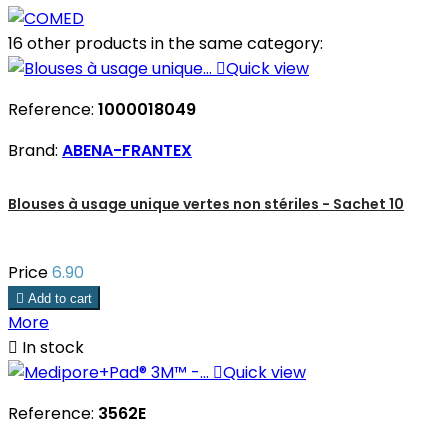
16 other products in the same category:

Quick view
Reference:
1000018049
Brand:
ABENA-FRANTEX
Blouses à usage unique vertes non stériles - Sachet 10
Price
6.90

Add to cart
More

In stock

Quick view
Reference:
3562E