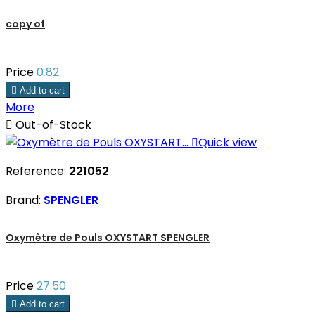
copy of
Price
0.82

Add to cart
More

Out-of-Stock

Quick view
Reference:
221052
Brand:
SPENGLER
Oxymètre de Pouls OXYSTART SPENGLER
Price
27.50

Add to cart