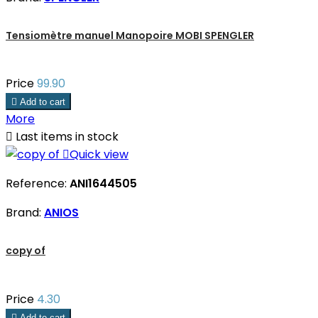
Tensiomètre manuel Manopoire MOBI SPENGLER
Price
99.90

Add to cart
More

Last items in stock

Quick view
Reference:
ANI1644505
Brand:
ANIOS
copy of
Price
4.30

Add to cart