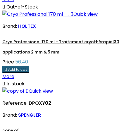

Out-of-Stock

Quick view
Brand:
HOLTEX
Cryo Professional 170 ml - Traitement cryothérapie|30
applications 2 mm & 5 mm
Price
56.40

Add to cart
More

In stock

Quick view
Reference:
DPOXY02
Brand:
SPENGLER
copy of