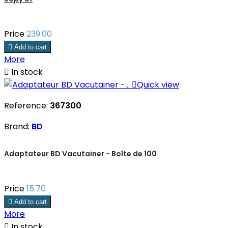
Price
239.00

Add to cart
More

In stock

Quick view
Reference:
367300
Brand:
BD
Adaptateur BD Vacutainer - Boîte de 100
Price
15.70

Add to cart
More

In stock