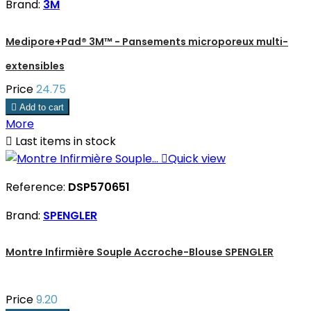
Brand:
3M
Medipore+Pad® 3M™ - Pansements microporeux multi-
extensibles
Price
24.75

Add to cart
More

Last items in stock

Quick view
Reference:
DSP570651
Brand:
SPENGLER
Montre Infirmière Souple Accroche-Blouse SPENGLER
Price
9.20