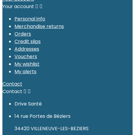
Your account


Personal info
Merchandise returns
Orders
Credit slips
Addresses
Vouchers
My wishlist
My alerts
Contact
Contact


Drive Santé
14 rue Portes de Béziers
34420 VILLENEUVE-LES-BEZIERS