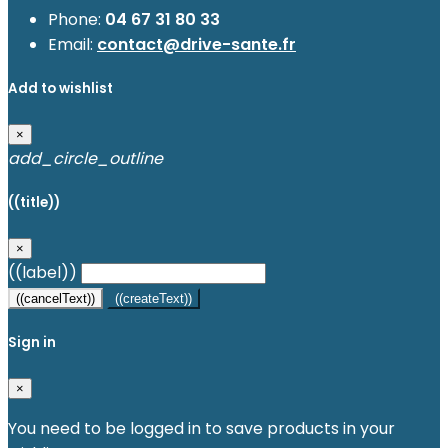
Phone:
04 67 31 80 33
Email:
contact@drive-sante.fr
Add to wishlist
×
add_circle_outline
((title))
×
((label))
((cancelText))
((createText))
Sign in
×
You need to be logged in to save products in your