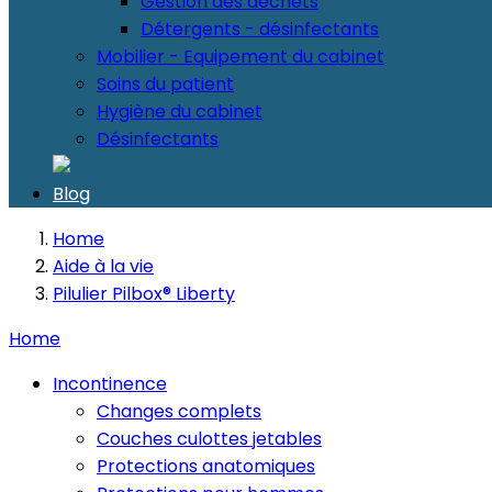
Gestion des déchets
Détergents - désinfectants
Mobilier - Equipement du cabinet
Soins du patient
Hygiène du cabinet
Désinfectants
Blog
Home
Aide à la vie
Pilulier Pilbox® Liberty
Home
Incontinence
Changes complets
Couches culottes jetables
Protections anatomiques