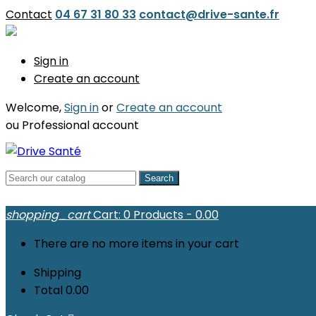
Contact
04 67 31 80 33
contact@drive-sante.fr
Sign in
Create an account
Welcome,
Sign in
or
Create an account
ou
Professional account
Search
shopping_cart
Cart:
0
Products - 0.00
There are no more items in your cart
Shipping
Total
0.00