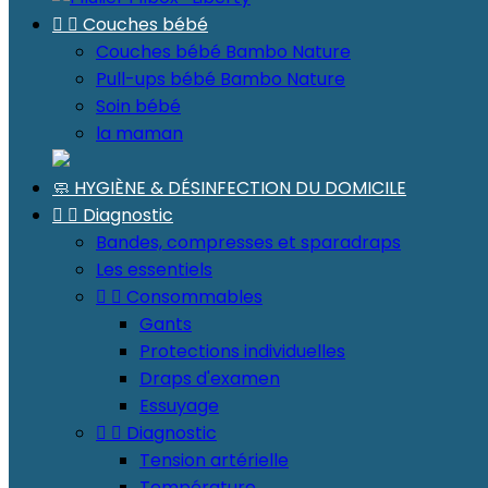


Couches bébé
Couches bébé Bambo Nature
Pull-ups bébé Bambo Nature
Soin bébé
la maman
🧼 HYGIÈNE & DÉSINFECTION DU DOMICILE


Diagnostic
Bandes, compresses et sparadraps
Les essentiels


Consommables
Gants
Protections individuelles
Draps d'examen
Essuyage


Diagnostic
Tension artérielle
Température