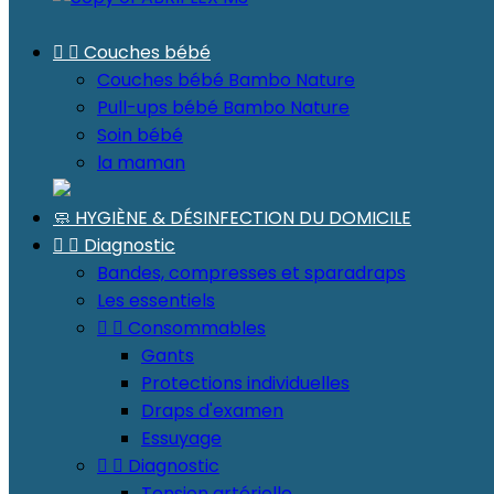


Couches bébé
Couches bébé Bambo Nature
Pull-ups bébé Bambo Nature
Soin bébé
la maman
🧼 HYGIÈNE & DÉSINFECTION DU DOMICILE


Diagnostic
Bandes, compresses et sparadraps
Les essentiels


Consommables
Gants
Protections individuelles
Draps d'examen
Essuyage


Diagnostic
Tension artérielle