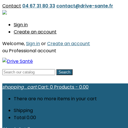
Contact
04 67 31 80 33
contact@drive-sante.fr
Sign in
Create an account
Welcome,
Sign in
or
Create an account
ou
Professional account
Search
shopping_cart
Cart:
0
Products - 0.00
There are no more items in your cart
Shipping
Total
0.00