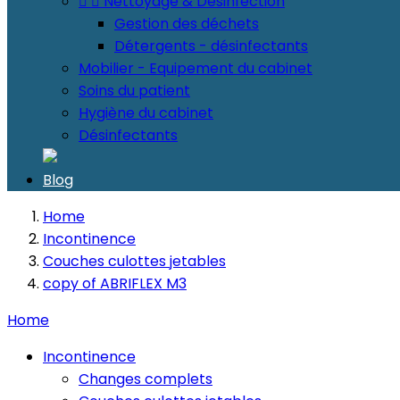


Nettoyage & Désinfection
Gestion des déchets
Détergents - désinfectants
Mobilier - Equipement du cabinet
Soins du patient
Hygiène du cabinet
Désinfectants
Blog
Home
Incontinence
Couches culottes jetables
copy of ABRIFLEX M3
Home
Incontinence
Changes complets