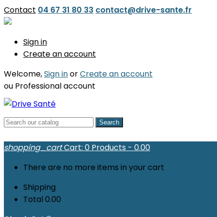
Contact
04 67 31 80 33
contact@drive-sante.fr
Sign in
Create an account
Welcome,
Sign in
or
Create an account
ou
Professional account
Search
shopping_cart
Cart:
0
Products - 0.00
There are no more items in your cart
Shipping
Total
0.00