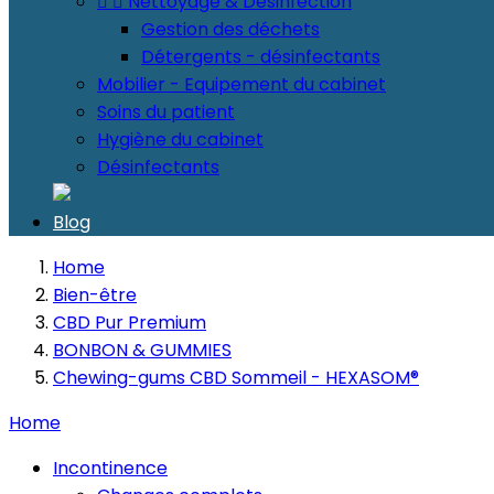


Nettoyage & Désinfection
Gestion des déchets
Détergents - désinfectants
Mobilier - Equipement du cabinet
Soins du patient
Hygiène du cabinet
Désinfectants
Blog
Home
Bien-être
CBD Pur Premium
BONBON & GUMMIES
Chewing-gums CBD Sommeil - HEXASOM®
Home
Incontinence