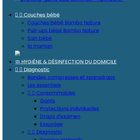


Couches bébé
Couches bébé Bambo Nature
Pull-ups bébé Bambo Nature
Soin bébé
la maman
🧼 HYGIÈNE & DÉSINFECTION DU DOMICILE


Diagnostic
Bandes, compresses et sparadraps
Les essentiels


Consommables
Gants
Protections individuelles
Draps d'examen
Essuyage


Diagnostic
Tension artérielle