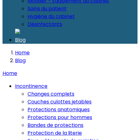
Mobilier - Equipement du cabinet
Soins du patient
Hygiène du cabinet
Désinfectants
Blog
Home
Blog
Home
Incontinence
Changes complets
Couches culottes jetables
Protections anatomiques
Protections pour hommes
Bandes de protections
Protection de la literie