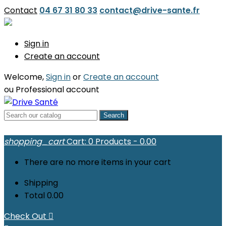
Contact
04 67 31 80 33
contact@drive-sante.fr
Sign in
Create an account
Welcome,
Sign in
or
Create an account
ou
Professional account
Search
shopping_cart
Cart:
0
Products - 0.00
There are no more items in your cart
Shipping
Total
0.00
Check Out
