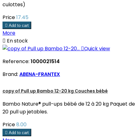
culottes)
Price
17.45

Add to cart
More

En stock

Quick view
Reference:
1000021514
Brand:
ABENA-FRANTEX
copy of Pull up Bambo 12-20 kg Couches bébé
Bambo Nature® pull-ups bébé de 12 à 20 kg Paquet de
20 pull up jetables.
Price
8.00

Add to cart