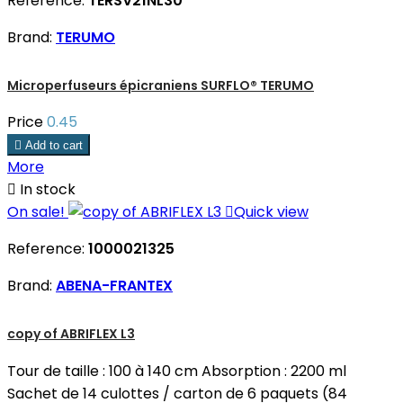
Reference:
TERSV21NL30
Brand:
TERUMO
Microperfuseurs épicraniens SURFLO® TERUMO
Price
0.45

Add to cart
More

In stock
On sale!

Quick view
Reference:
1000021325
Brand:
ABENA-FRANTEX
copy of ABRIFLEX L3
Tour de taille : 100 à 140 cm Absorption : 2200 ml
Sachet de 14 culottes / carton de 6 paquets (84