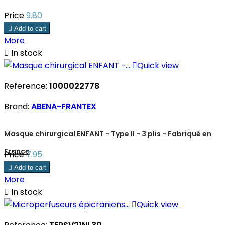
Price
9.80

Add to cart
More

In stock

Quick view
Reference:
1000022778
Brand:
ABENA-FRANTEX
Masque chirurgical ENFANT - Type II - 3 plis - Fabriqué en
France
Price
7.95

Add to cart
More

In stock

Quick view