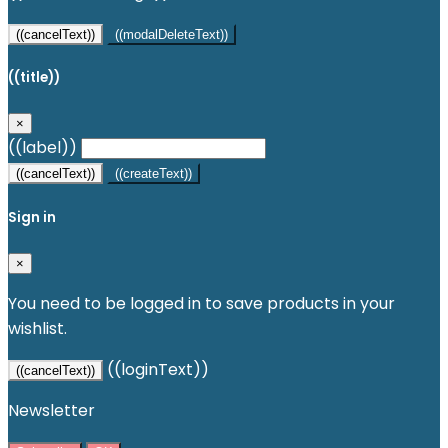
((cancelText))
((modalDeleteText))
((title))
×
((label))
((cancelText))
((createText))
Sign in
×
You need to be logged in to save products in your
wishlist.
((loginText))
((cancelText))
Newsletter