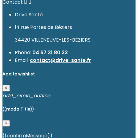
Contact


Drive Santé
14 rue Portes de Béziers
34420 VILLENEUVE-LES-BEZIERS
Phone:
04 67 31 80 33
Email:
contact@drive-sante.fr
Add to wishlist
×
add_circle_outline
((modalTitle))
×
((confirmMessage))