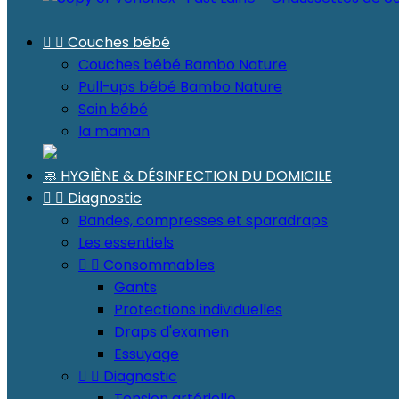


Couches bébé
Couches bébé Bambo Nature
Pull-ups bébé Bambo Nature
Soin bébé
la maman
🧼 HYGIÈNE & DÉSINFECTION DU DOMICILE


Diagnostic
Bandes, compresses et sparadraps
Les essentiels


Consommables
Gants
Protections individuelles
Draps d'examen
Essuyage


Diagnostic
Tension artérielle