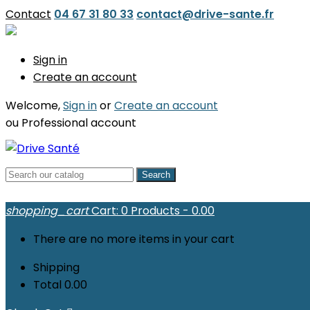
Contact
04 67 31 80 33
contact@drive-sante.fr
Sign in
Create an account
Welcome,
Sign in
or
Create an account
ou
Professional account
Search
shopping_cart
Cart:
0
Products - 0.00
There are no more items in your cart
Shipping
Total
0.00