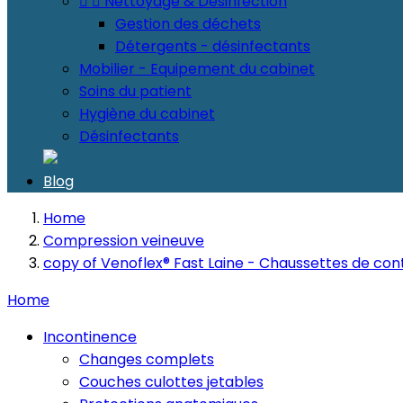


Nettoyage & Désinfection
Gestion des déchets
Détergents - désinfectants
Mobilier - Equipement du cabinet
Soins du patient
Hygiène du cabinet
Désinfectants
Blog
Home
Compression veineuve
copy of Venoflex® Fast Laine - Chaussettes de con
Home
Incontinence
Changes complets
Couches culottes jetables