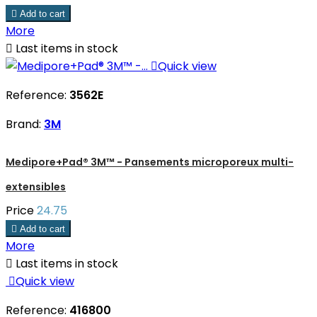

Add to cart
More

Last items in stock

Quick view
Reference:
3562E
Brand:
3M
Medipore+Pad® 3M™ - Pansements microporeux multi-
extensibles
Price
24.75

Add to cart
More

Last items in stock

Quick view
Reference:
416800