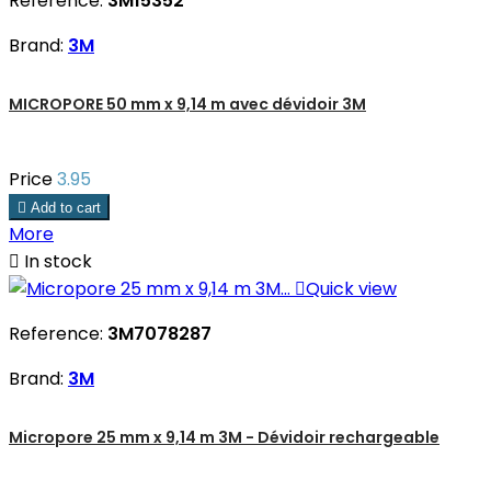
Reference:
3M15352
Brand:
3M
MICROPORE 50 mm x 9,14 m avec dévidoir 3M
Price
3.95

Add to cart
More

In stock

Quick view
Reference:
3M7078287
Brand:
3M
Micropore 25 mm x 9,14 m 3M - Dévidoir rechargeable