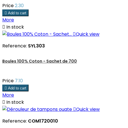
Price
2.30

Add to cart
More

In stock

Quick view
Reference:
SYL303
Boules 100% Coton - Sachet de 700
Price
7.10

Add to cart
More

In stock

Quick view
Reference:
COM1720010