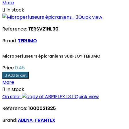
More

In stock

Quick view
Reference:
TERSV21NL30
Brand:
TERUMO
Microperfuseurs épicraniens SURFLO® TERUMO
Price
0.45

Add to cart
More

In stock
On sale!

Quick view
Reference:
1000021325
Brand:
ABENA-FRANTEX