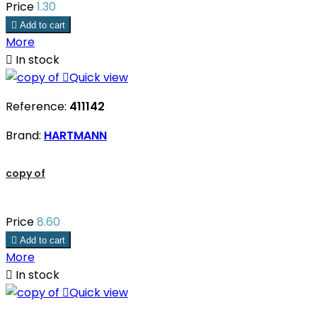
Price
1.30

Add to cart
More

In stock

Quick view
Reference:
411142
Brand:
HARTMANN
copy of
Price
8.60

Add to cart
More

In stock

Quick view