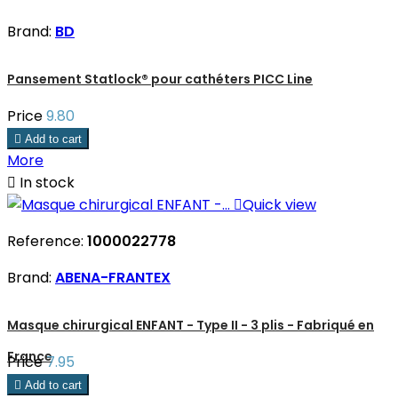
Brand:
BD
Pansement Statlock® pour cathéters PICC Line
Price
9.80

Add to cart
More

In stock

Quick view
Reference:
1000022778
Brand:
ABENA-FRANTEX
Masque chirurgical ENFANT - Type II - 3 plis - Fabriqué en
France
Price
7.95

Add to cart