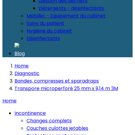
Gestion des déchets
Détergents - désinfectants
Mobilier - Equipement du cabinet
Soins du patient
Hygiène du cabinet
Désinfectants
Blog
Home
Diagnostic
Bandes, compresses et sparadraps
Transpore microperforé 25 mm x 9,14 m 3M
Home
Incontinence
Changes complets
Couches culottes jetables