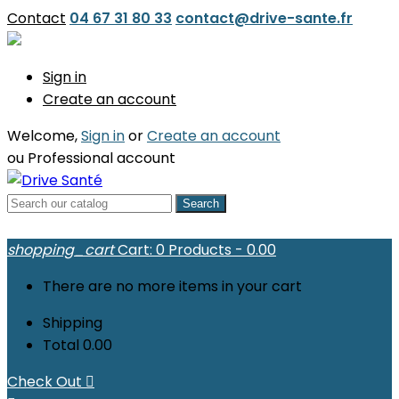
Contact
04 67 31 80 33
contact@drive-sante.fr
Sign in
Create an account
Welcome,
Sign in
or
Create an account
ou
Professional account
Search
shopping_cart
Cart:
0
Products - 0.00
There are no more items in your cart
Shipping
Total
0.00
Check Out
