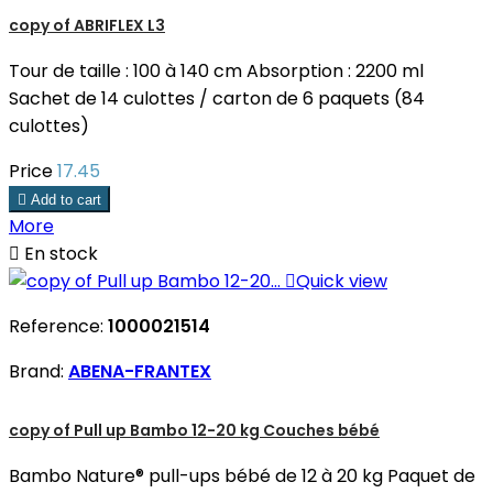
copy of ABRIFLEX L3
Tour de taille : 100 à 140 cm Absorption : 2200 ml
Sachet de 14 culottes / carton de 6 paquets (84
culottes)
Price
17.45

Add to cart
More

En stock

Quick view
Reference:
1000021514
Brand:
ABENA-FRANTEX
copy of Pull up Bambo 12-20 kg Couches bébé
Bambo Nature® pull-ups bébé de 12 à 20 kg Paquet de