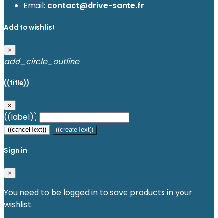
Email:
contact@drive-sante.fr
Add to wishlist
×
add_circle_outline
((title))
×
((label))
((cancelText))
((createText))
Sign in
×
You need to be logged in to save products in your
wishlist.