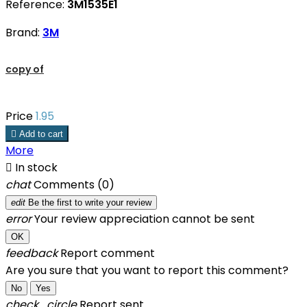
Reference:
3M1535E1
Brand:
3M
copy of
Price
1.95

Add to cart
More

In stock
chat
Comments (0)
edit
Be the first to write your review
error
Your review appreciation cannot be sent
OK
feedback
Report comment
Are you sure that you want to report this comment?
No
Yes
check_circle
Report sent