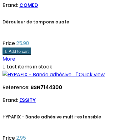
Brand:
COMED
Dérouleur de tampons ouate
Price
25.90

Add to cart
More

Last items in stock

Quick view
Reference:
BSN7144300
Brand:
ESSITY
HYPAFIX - Bande adhésive multi-extensible
Price
2.95