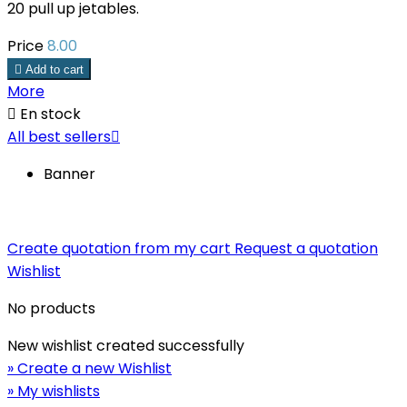
20 pull up jetables.
Price
8.00

Add to cart
More

En stock
All best sellers

Banner
Create quotation from my cart
Request a quotation
Wishlist
No products
New wishlist created successfully
» Create a new Wishlist
» My wishlists