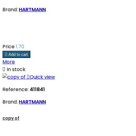
Brand:
HARTMANN
Price
1.70

Add to cart
More

In stock

Quick view
Reference:
411841
Brand:
HARTMANN
copy of