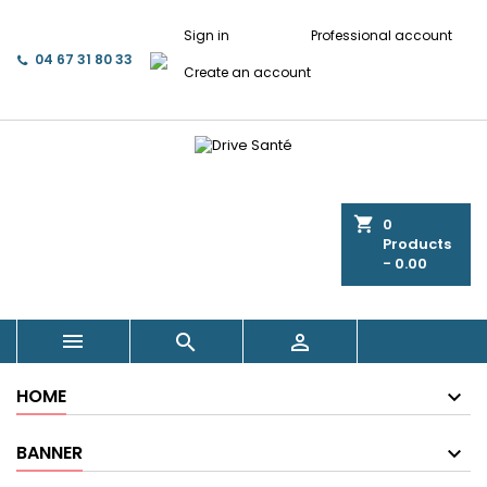
Sign in
Professional account
04 67 31 80 33
Create an account
shopping_cart
0
Products
- 0.00



HOME
BANNER